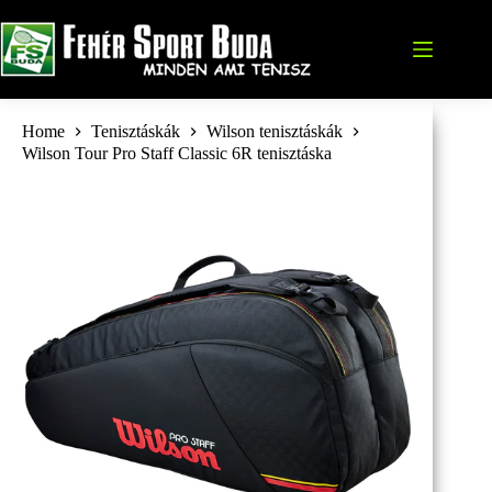
Skip
to
content
Home
Tenisztáskák
Wilson tenisztáskák
Wilson Tour Pro Staff Classic 6R tenisztáska