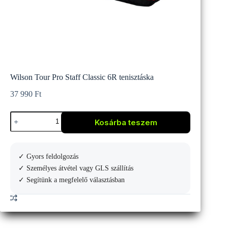
Wilson Tour Pro Staff Classic 6R tenisztáska
37 990
Ft
Wilson
Kosárba teszem
Tour
Pro
Staff
Classic
✓ Gyors feldolgozás
6R
tenisztáska
✓ Személyes átvétel vagy GLS szállítás
mennyiség
✓ Segítünk a megfelelő választásban