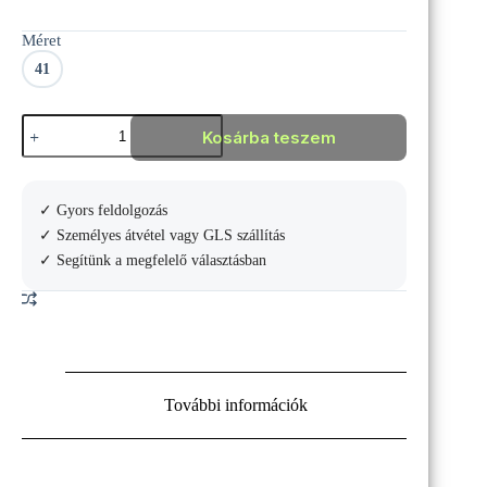
Original
Current
price
price
Méret
was:
is:
33
19
41
990 Ft.
990 Ft.
JOMA
Kosárba teszem
STORM
VIPER
Madrid
mennyiség
✓ Gyors feldolgozás
✓ Személyes átvétel vagy GLS szállítás
✓ Segítünk a megfelelő választásban
További információk