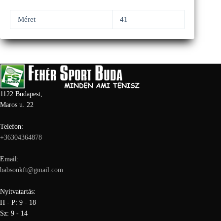
Méret
41
1122 Budapest,
Maros u. 22
Telefon:
+36304364878
Email:
babsonkft@gmail.com
Nyitvatartás:
H - P: 9 - 18
Sz: 9 - 14