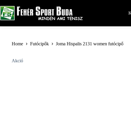
Skip
to
content
K
Home
Futócipők
Joma Hispalis 2131 women futócipő
Akció