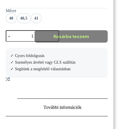
Original
Current
price
price
Méret
was:
is:
33
19
40
40,5
41
990 Ft.
990 Ft.
JOMA
Kosárba teszem
STORM
VIPER
2101
Black
✓ Gyors feldolgozás
futócipő
mennyiség
✓ Személyes átvétel vagy GLS szállítás
✓ Segítünk a megfelelő választásban
További információk