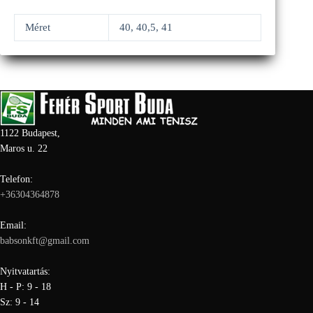
Méret
40, 40,5, 41
1122 Budapest,
Maros u. 22
Telefon:
+36304364878
Email:
babsonkft@gmail.com
Nyitvatartás:
H - P: 9 - 18
Sz: 9 - 14