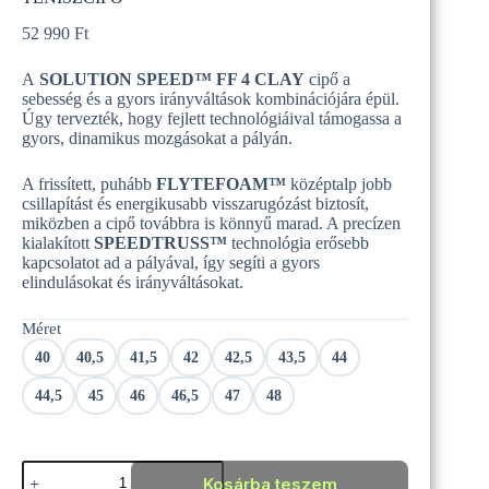
52 990
Ft
A
SOLUTION SPEED™ FF 4 CLAY
cipő a
sebesség és a gyors irányváltások kombinációjára épül.
Úgy tervezték, hogy fejlett technológiáival támogassa a
gyors, dinamikus mozgásokat a pályán.
A frissített, puhább
FLYTEFOAM™
középtalp jobb
csillapítást és energikusabb visszarugózást biztosít,
miközben a cipő továbbra is könnyű marad. A precízen
kialakított
SPEEDTRUSS™
technológia erősebb
kapcsolatot ad a pályával, így segíti a gyors
elindulásokat és irányváltásokat.
Méret
40
40,5
41,5
42
42,5
43,5
44
44,5
45
46
46,5
47
48
ASICS
Kosárba teszem
SOLUTION