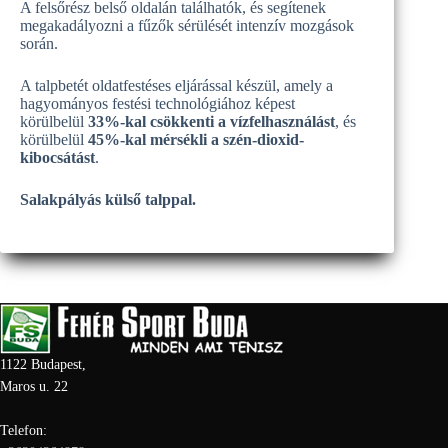
A felsőrész belső oldalán találhatók, és segítenek
megakadályozni a fűzők sérülését intenzív mozgások
során.
A talpbetét oldatfestéses eljárással készül, amely a
hagyományos festési technológiához képest
körülbelül
33%-kal csökkenti a vízfelhasználást
, és
körülbelül
45%-kal mérsékli a szén-dioxid-
kibocsátást
.
Salakpályás külső talppal.
1122 Budapest,
Maros u. 22
Telefon: