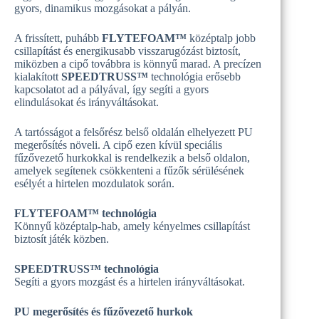
gyors, dinamikus mozgásokat a pályán.
A frissített, puhább
FLYTEFOAM™
középtalp jobb
csillapítást és energikusabb visszarugózást biztosít,
miközben a cipő továbbra is könnyű marad. A precízen
kialakított
SPEEDTRUSS™
technológia erősebb
kapcsolatot ad a pályával, így segíti a gyors
elindulásokat és irányváltásokat.
A tartósságot a felsőrész belső oldalán elhelyezett PU
megerősítés növeli. A cipő ezen kívül speciális
fűzővezető hurkokkal is rendelkezik a belső oldalon,
amelyek segítenek csökkenteni a fűzők sérülésének
esélyét a hirtelen mozdulatok során.
FLYTEFOAM™ technológia
Könnyű középtalp-hab, amely kényelmes csillapítást
biztosít játék közben.
SPEEDTRUSS™ technológia
Segíti a gyors mozgást és a hirtelen irányváltásokat.
PU megerősítés és fűzővezető hurkok