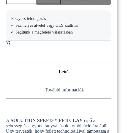
SPEED
FF
4
✓ Gyors feldolgozás
CLAY
TENISZCIPŐ
✓ Személyes átvétel vagy GLS szállítás
mennyiség
✓ Segítünk a megfelelő választásban
Leírás
További információk
A
SOLUTION SPEED™ FF 4 CLAY
cipő a
sebesség és a gyors irányváltások kombinációjára épül.
Úgy tervezték, hogy fejlett technológiáival támogassa a