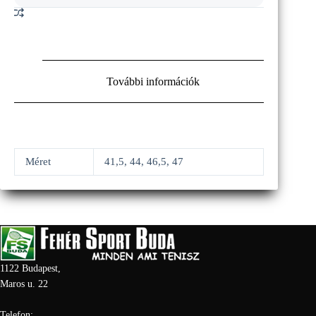
mennyiség
További információk
Méret
41,5, 44, 46,5, 47
1122 Budapest,
Maros u. 22
Telefon: