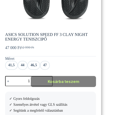
ASICS SOLUTION SPEED FF 3 CLAY NIGHT
ENERGY TENISZCIPŐ
47 000
Ft
52 990
Ft
Original
Current
price
price
Méret
was:
is:
52
47
41,5
44
46,5
47
990 Ft.
000 Ft.
ASICS
Kosárba teszem
SOLUTION
SPEED
FF
3
✓ Gyors feldolgozás
CLAY
NIGHT
✓ Személyes átvétel vagy GLS szállítás
ENERGY
✓ Segítünk a megfelelő választásban
TENISZCIPŐ