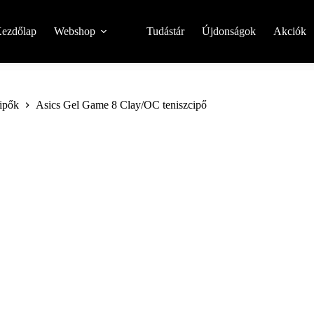
ezdőlap
Webshop
Tudástár
Újdonságok
Akciók
cipők
Asics Gel Game 8 Clay/OC teniszcipő