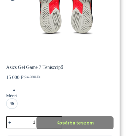
Asics Gel Game 7 Teniszcipő
15 000
Ft
24 990
Ft
Original
Current
price
price
was:
is:
Méret
24
15
990 Ft.
000 Ft.
46
Asics
Kosárba teszem
Gel
Game
7