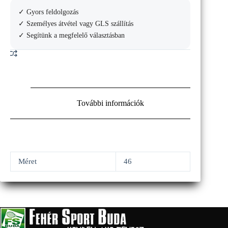
Teniszcipő
✓ Gyors feldolgozás
mennyiség
✓ Személyes átvétel vagy GLS szállítás
✓ Segítünk a megfelelő választásban
További információk
Méret
46