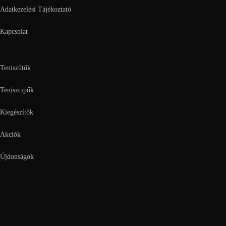
Adatkezelési Tájékoztató
Kapcsolat
Teniszütők
Teniszcipők
Kiegészítők
Akciók
Újdonságok