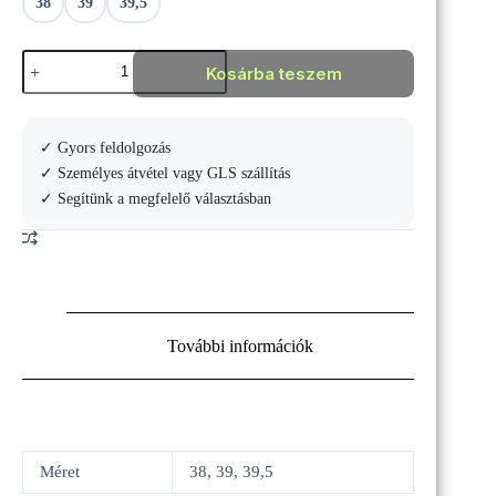
38
39
39,5
ASICS
Kosárba teszem
GAME
FF
CLAY/OC
TENISZCIPŐ
✓ Gyors feldolgozás
mennyiség
✓ Személyes átvétel vagy GLS szállítás
✓ Segítünk a megfelelő választásban
További információk
Méret
38, 39, 39,5