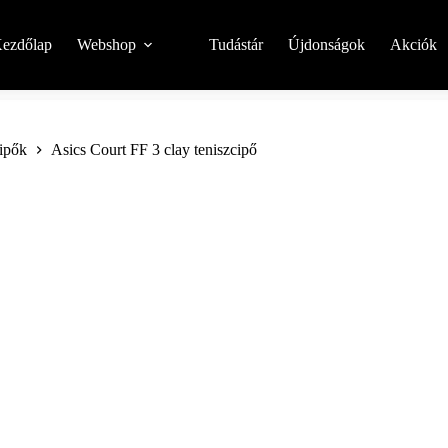
ezdőlap
Webshop
Tudástár
Újdonságok
Akciók
cipők
Asics Court FF 3 clay teniszcipő