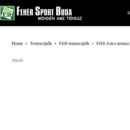
Skip
to
content
K
Home
Teniszcipők
Férfi teniszcipők
Férfi Asics tenisz
Akció