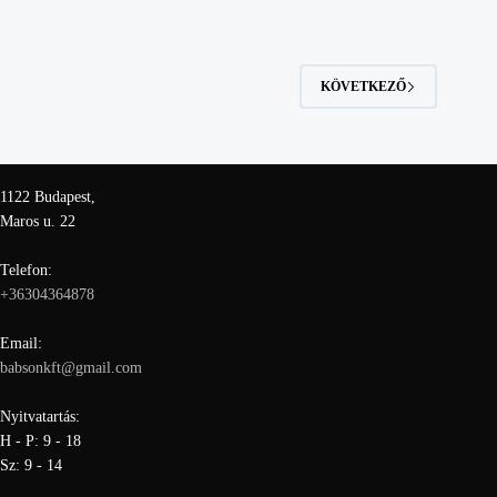
van.
van.
A
A
változatok
változatok
a
a
KÖVETKEZŐ
termékoldalon
termékoldalon
választhatók
választhatók
ki
ki
1122 Budapest,
Maros u. 22
Telefon:
+36304364878
Email:
babsonkft@gmail.com
Nyitvatartás:
H - P: 9 - 18
Sz: 9 - 14