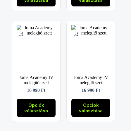
választása
választása
több
több
variációja
variációja
van.
van.
A
A
változatok
változatok
a
a
termékoldalon
termékoldalon
választhatók
választhatók
ki
ki
Joma Academy IV
Joma Academy IV
melegítő szett
melegítő szett
16 990
Ft
16 990
Ft
Ennek
Ennek
a
a
Opciók
Opciók
terméknek
terméknek
választása
választása
több
több
variációja
variációja
van.
van.
A
A