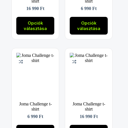
shirt
shirt
16 990
Ft
6 990
Ft
Ennek
Ennek
a
a
Opciók
Opciók
terméknek
terméknek
választása
választása
több
több
variációja
variációja
van.
van.
A
A
változatok
változatok
a
a
termékoldalon
termékoldalon
választhatók
választhatók
ki
ki
Joma Challenge t-
Joma Challenge t-
shirt
shirt
6 990
Ft
16 990
Ft
Ennek
Ennek