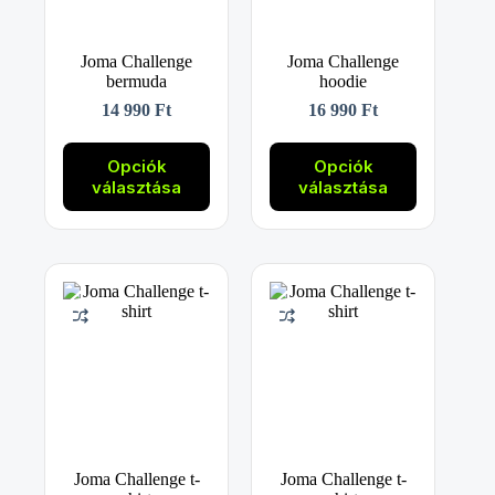
Joma Challenge
Joma Challenge
bermuda
hoodie
14 990
Ft
16 990
Ft
Ennek
Ennek
a
a
Opciók
Opciók
terméknek
terméknek
választása
választása
több
több
variációja
variációja
van.
van.
A
A
változatok
változatok
a
a
termékoldalon
termékoldalon
választhatók
választhatók
ki
ki
Joma Challenge t-
Joma Challenge t-