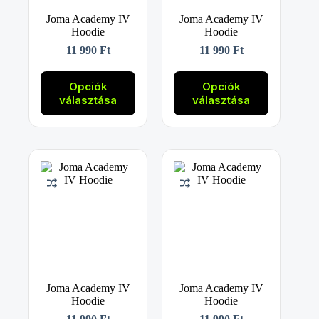
Joma Academy IV
Joma Academy IV
Hoodie
Hoodie
11 990
Ft
11 990
Ft
Ennek
Ennek
a
a
Opciók
Opciók
terméknek
terméknek
választása
választása
több
több
variációja
variációja
van.
van.
A
A
változatok
változatok
a
a
termékoldalon
termékoldalon
választhatók
választhatók
ki
ki
Joma Academy IV
Joma Academy IV
Hoodie
Hoodie