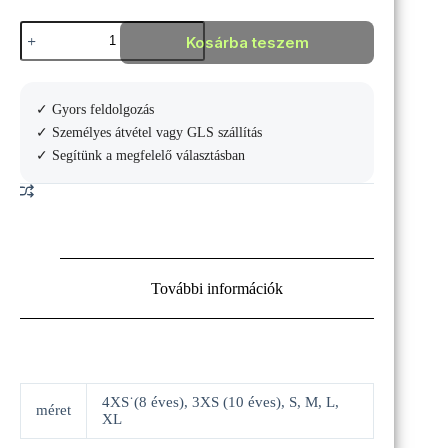
Joma
Kosárba teszem
Academy
IV
melegítő
szett
✓ Gyors feldolgozás
mennyiség
✓ Személyes átvétel vagy GLS szállítás
✓ Segítünk a megfelelő választásban
További információk
4XS˙(8 éves), 3XS (10 éves), S, M, L,
méret
XL