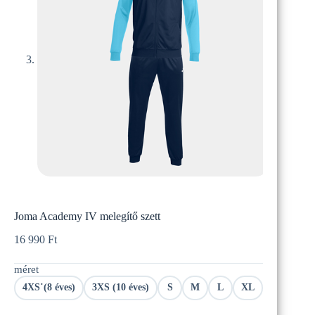
Joma Academy IV melegítő szett
16 990
Ft
méret
4XS˙(8 éves)
3XS (10 éves)
S
M
L
XL