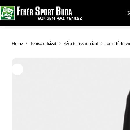
Skip
to
content
K
Home
Tenisz ruházat
Férfi tenisz ruházat
Joma férfi te