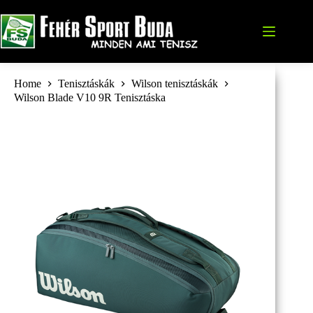
Skip
to
content
Home
Tenisztáskák
Wilson tenisztáskák
Wilson Blade V10 9R Tenisztáska