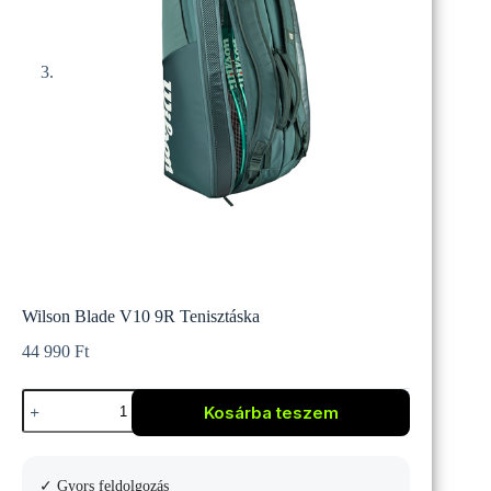
Wilson Blade V10 9R Tenisztáska
44 990
Ft
Wilson
Kosárba teszem
Blade
V10
9R
Tenisztáska
✓ Gyors feldolgozás
mennyiség