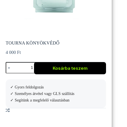
TOURNA KÖNYÖKVÉDŐ
4 000
Ft
TOURNA
Kosárba teszem
KÖNYÖKVÉDŐ
mennyiség
✓ Gyors feldolgozás
✓ Személyes átvétel vagy GLS szállítás
✓ Segítünk a megfelelő választásban