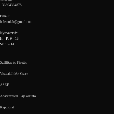
+36304364878
Email:
babsonkft@gmail.com
Nyitvatartás:
H - P: 9 - 18
Sz: 9 - 14
Szállítás és Fizetés
Visszaküldés/ Csere
ÁSZF
Adatkezelési Tájékoztató
Kapcsolat