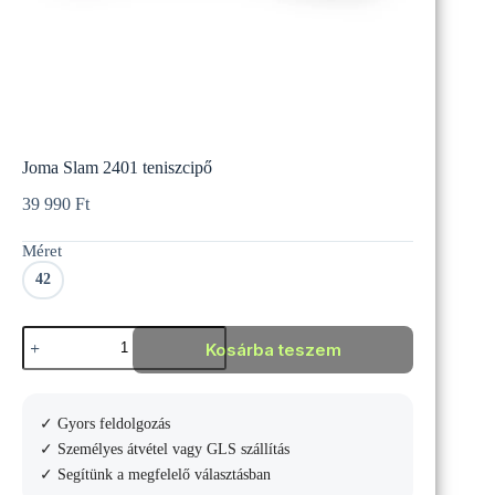
Joma Slam 2401 teniszcipő
39 990
Ft
Méret
42
Joma
Kosárba teszem
Slam
2401
teniszcipő
mennyiség
✓ Gyors feldolgozás
✓ Személyes átvétel vagy GLS szállítás
✓ Segítünk a megfelelő választásban