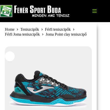
Skip
to
content
Home
Teniszcipők
Férfi teniszcipők
Férfi Joma teniszcipők
Joma Point clay teniszcipő