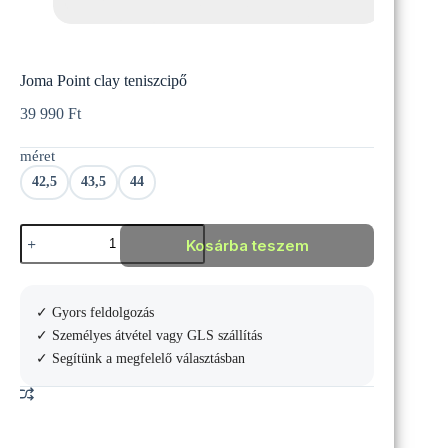
Joma Point clay teniszcipő
39 990
Ft
méret
42,5
43,5
44
Joma
Kosárba teszem
Point
clay
teniszcipő
mennyiség
✓ Gyors feldolgozás
✓ Személyes átvétel vagy GLS szállítás
✓ Segítünk a megfelelő választásban