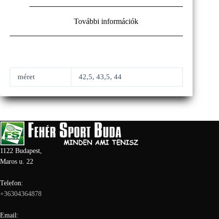
További információk
méret
42,5, 43,5, 44
1122 Budapest,
Maros u. 22
Telefon:
+36304364878
Email: