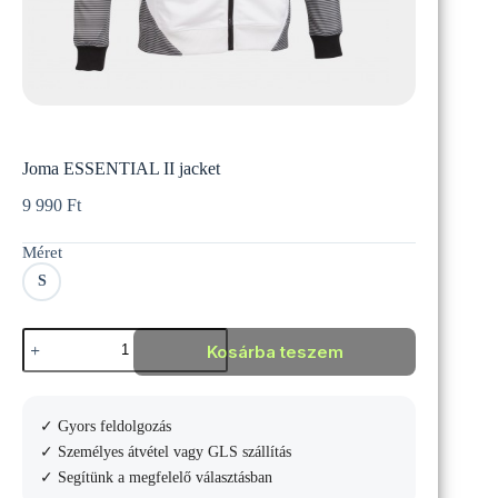
Joma ESSENTIAL II jacket
9 990
Ft
Méret
S
Joma
Kosárba teszem
ESSENTIAL
II
jacket
mennyiség
✓ Gyors feldolgozás
✓ Személyes átvétel vagy GLS szállítás
✓ Segítünk a megfelelő választásban