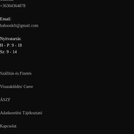
+36304364878
Email:
babsonkft@gmail.com
Nyitvatartás:
H - P: 9 - 18
Sz: 9 - 14
Szállítás és Fizetés
Visszaküldés/ Csere
ÁSZF
Adatkezelési Tájékoztató
Kapcsolat