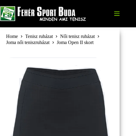
Skip
to
content
Home
Tenisz ruházat
Női tenisz ruházat
Joma női teniszruházat
Joma Open II skort