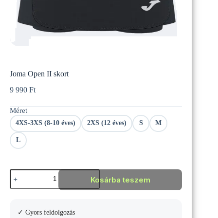
Joma Open II skort
9 990
Ft
Méret
4XS-3XS (8-10 éves)
2XS (12 éves)
S
M
L
Joma
Kosárba teszem
Open
II
skort
mennyiség
✓ Gyors feldolgozás