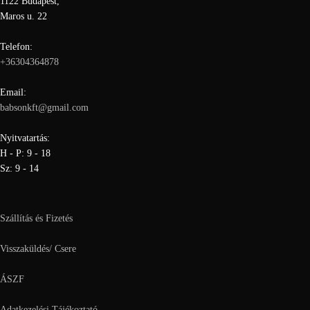
1122 Budapest,
Maros u. 22
Telefon:
+36304364878
Email:
babsonkft@gmail.com
Nyitvatartás:
H - P: 9 - 18
Sz: 9 - 14
Szállítás és Fizetés
Visszaküldés/ Csere
ÁSZF
Adatkezelési Tájékoztató