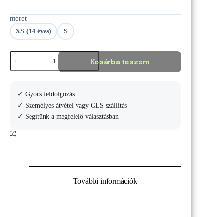
méret
XS (14 éves)
S
Joma
Kosárba teszem
COMBI
PREMIUM
long
pants
✓ Gyors feldolgozás
mennyiség
✓ Személyes átvétel vagy GLS szállítás
✓ Segítünk a megfelelő választásban
További információk