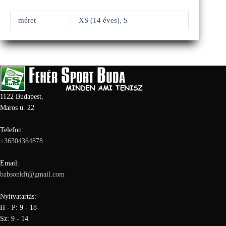
méret
XS (14 éves), S
1122 Budapest,
Maros u. 22
Telefon:
+36304364878
Email:
babsonkft@gmail.com
Nyitvatartás:
H - P: 9 - 18
Sz: 9 - 14