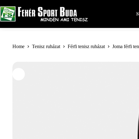
Skip
to
content
K
Home
Tenisz ruházat
Férfi tenisz ruházat
Joma férfi te