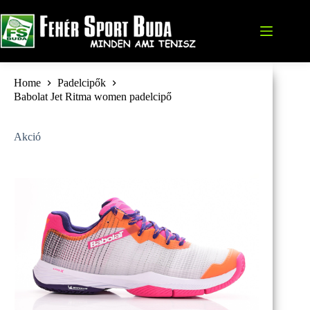
Skip
to
content
Home
Padelcipők
Babolat Jet Ritma women padelcipő
Akció