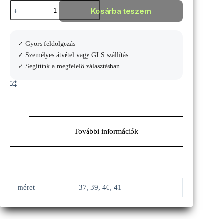
Babolat
Kosárba teszem
Jet
Ritma
women
padelcipő
✓ Gyors feldolgozás
mennyiség
✓ Személyes átvétel vagy GLS szállítás
✓ Segítünk a megfelelő választásban
További információk
méret
37, 39, 40, 41