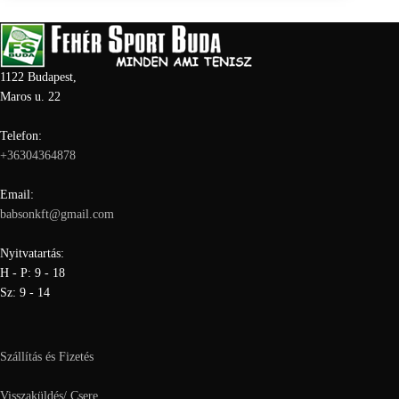
1122 Budapest,
Maros u. 22
Telefon:
+36304364878
Email:
babsonkft@gmail.com
Nyitvatartás:
H - P: 9 - 18
Sz: 9 - 14
Szállítás és Fizetés
Visszaküldés/ Csere