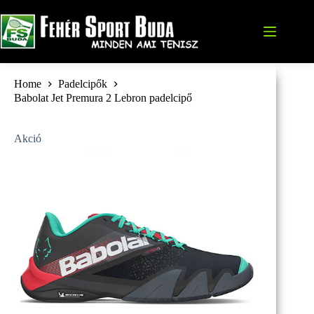
Skip
to
content
Home
Padelcipők
Babolat Jet Premura 2 Lebron padelcipő
Akció