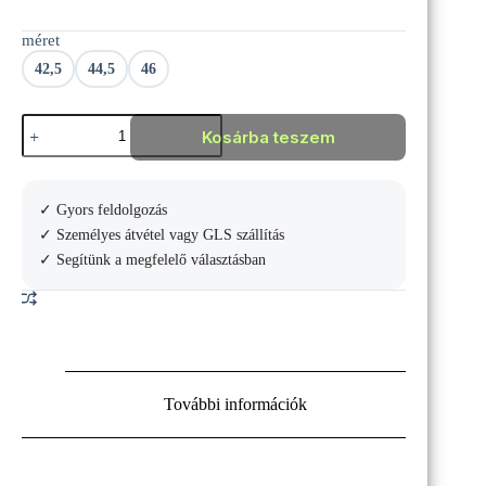
Original
Current
price
price
méret
was:
is:
59
49
42,5
44,5
46
990 Ft.
990 Ft.
Babolat
Kosárba teszem
Jet
Premura
2
Lebron
✓ Gyors feldolgozás
padelcipő
mennyiség
✓ Személyes átvétel vagy GLS szállítás
✓ Segítünk a megfelelő választásban
További információk