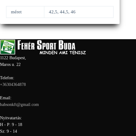
méret
42,5, 44,5, 46
1122 Budapest,
Maros u. 22
Telefon:
+36304364878
Email:
babsonkft@gmail.com
Nyitvatartás:
H - P: 9 - 18
Sz: 9 - 14