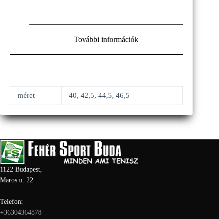
További információk
méret
40, 42,5, 44,5, 46,5
1122 Budapest,
Maros u. 22
Telefon:
+36304364878