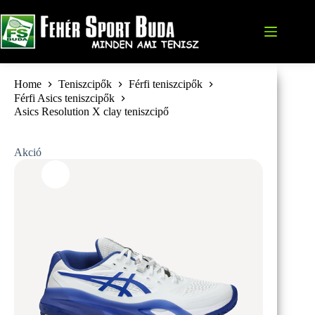
Skip
to
content
Home
Teniszcipők
Férfi teniszcipők
Férfi Asics teniszcipők
Asics Resolution X clay teniszcipő
Akció