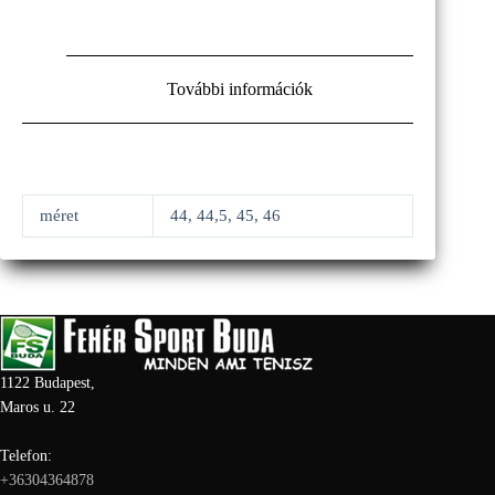
További információk
méret
44, 44,5, 45, 46
1122 Budapest,
Maros u. 22
Telefon:
+36304364878