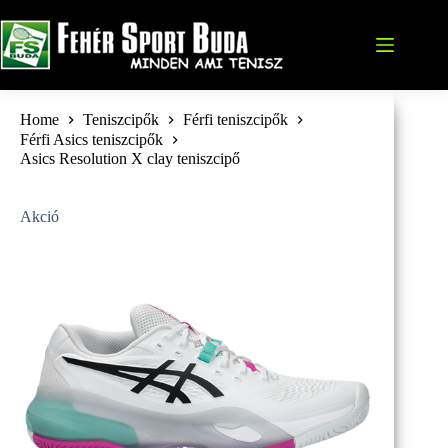
Skip
to
content
Home
Teniszcipők
Férfi teniszcipők
Férfi Asics teniszcipők
Asics Resolution X clay teniszcipő
Akció