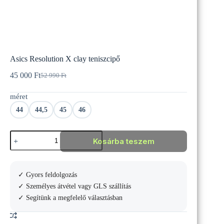
Asics Resolution X clay teniszcipő
45 000
Ft
52 990
Ft
Original
Current
price
price
méret
was:
is:
52
45
44
44,5
45
46
990 Ft.
000 Ft.
Asics
Kosárba teszem
Resolution
X
clay
teniszcipő
✓ Gyors feldolgozás
mennyiség
✓ Személyes átvétel vagy GLS szállítás
✓ Segítünk a megfelelő választásban