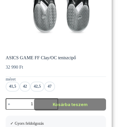
ASICS GAME FF Clay/OC teniszcipő
32 990
Ft
méret
41,5
42
42,5
47
ASICS
Kosárba teszem
GAME
FF
Clay/OC
teniszcipő
✓ Gyors feldolgozás
mennyiség