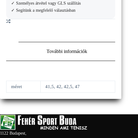
✓ Személyes átvétel vagy GLS szállítás
✓ Segítünk a megfelelő választásban
További információk
méret
41,5, 42, 42,5, 47
1122 Budapest,