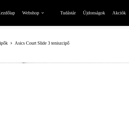
ezdőlap
Webshop
Tudástár
Újdonságok
Akciók
cipők
Asics Court Slide 3 teniszcipő