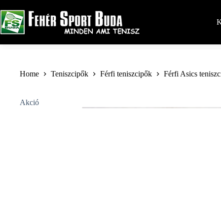
Skip
to
content
K
Home
Teniszcipők
Férfi teniszcipők
Férfi Asics tenisz
Akció