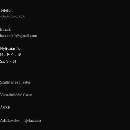
Telefon:
+36304364878
Email:
babsonkft@gmail.com
Nyitvatartás:
H - P: 9 - 18
Sz: 9 - 14
Szállítás és Fizetés
Visszaküldés/ Csere
ÁSZF
Adatkezelési Tájékoztató