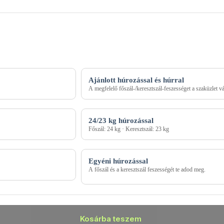
Ajánlott húrozással és húrral
A megfelelő főszál-/keresztszál-feszességet a szaküzlet vál
24/23 kg húrozással
Főszál: 24 kg · Keresztszál: 23 kg
Egyéni húrozással
A főszál és a keresztszál feszességét te adod meg.
Kosárba teszem