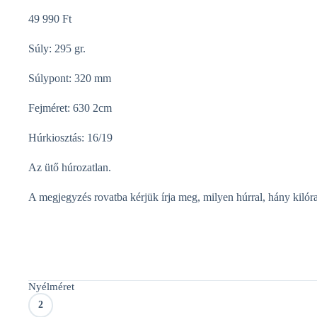
49 990
Ft
Súly: 295 gr.
Súlypont: 320 mm
Fejméret: 630 2cm
Húrkiosztás: 16/19
Az ütő húrozatlan.
A megjegyzés rovatba kérjük írja meg, milyen húrral, hány kilór
Nyélméret
2