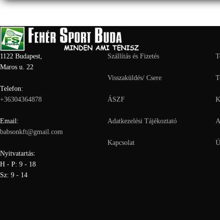
A
változatok
a
termékoldalon
választhatók
ki
1122 Budapest,
Szállítás és Fizetés
T
Maros u. 22
Visszaküldés/ Csere
T
Telefon:
+36304364878
ÁSZF
K
Email:
Adatkezelési Tájékoztató
A
babsonkft@gmail.com
Kapcsolat
Ú
Nyitvatartás:
H - P: 9 - 18
Sz: 9 - 14