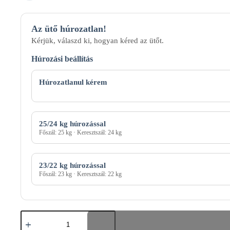
Az ütő húrozatlan!
Kérjük, válaszd ki, hogyan kéred az ütőt.
Húrozási beállítás
Húrozási
mód
Húrozatlanul kérem
25/24 kg húrozással
Főszál: 25 kg · Keresztszál: 24 kg
23/22 kg húrozással
Főszál: 23 kg · Keresztszál: 22 kg
HEAD
GRAPHENE