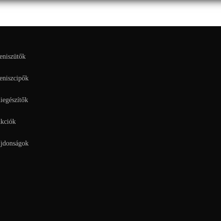
A
változatok
a
termékoldalon
választhatók
ki
eniszütők
eniszcipők
iegészítők
kciók
jdonságok