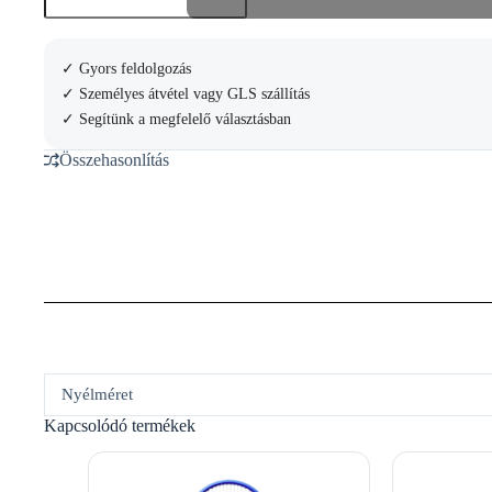
RADICAL
MP
Teniszütő
mennyiség
✓ Gyors feldolgozás
✓ Személyes átvétel vagy GLS szállítás
✓ Segítünk a megfelelő választásban
Összehasonlítás
Nyélméret
Kapcsolódó termékek