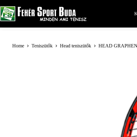
Skip
to
content
K
Home
Teniszütők
Head teniszütők
HEAD GRAPHENE 