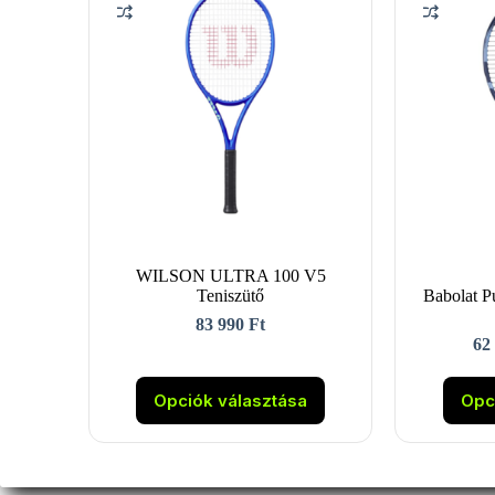
WILSON ULTRA 100 V5
Teniszütő
Babolat P
83 990
Ft
62
Ennek
a
Opciók választása
Opc
terméknek
több
variációja
van.