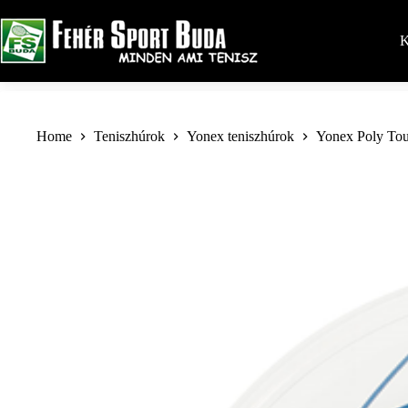
Skip
to
content
K
Home
Teniszhúrok
Yonex teniszhúrok
Yonex Poly Tou