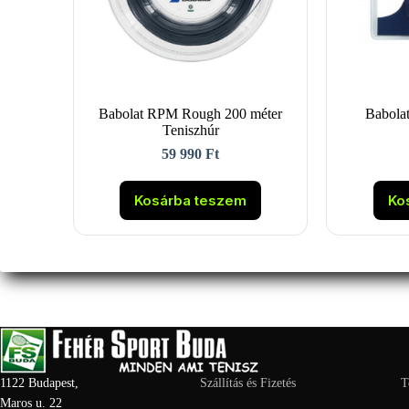
Babolat RPM Rough 200 méter
Babola
Teniszhúr
59 990
Ft
Kosárba teszem
Ko
1122 Budapest,
Szállítás és Fizetés
T
Maros u. 22