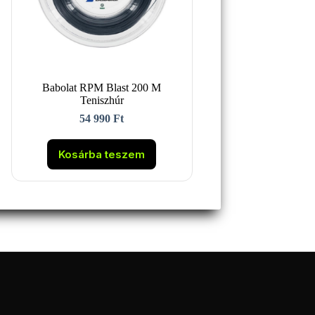
Babolat RPM Blast 200 M
Teniszhúr
54 990
Ft
Kosárba teszem