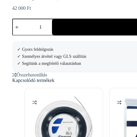
42 000
Ft
Yonex
Poly
Tour
Pro
1,25
200m
✓ Gyors feldolgozás
Teniszhúr
✓ Személyes átvétel vagy GLS szállítás
mennyiség
✓ Segítünk a megfelelő választásban
Összehasonlítás
Kapcsolódó termékek