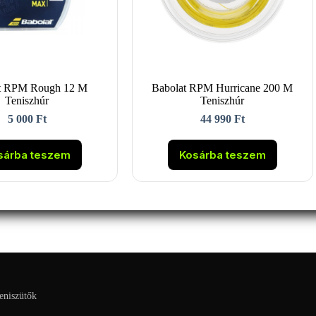
t RPM Rough 12 M
Babolat RPM Hurricane 200 M
Teniszhúr
Teniszhúr
5 000
Ft
44 990
Ft
sárba teszem
Kosárba teszem
eniszütők