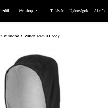
ezdőlap
Webshop
Tudástár
Újdonságok
Akciók
enisz ruházat
Wilson Team II Hoody