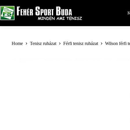
Skip
to
content
K
Home
Tenisz ruházat
Férfi tenisz ruházat
Wilson férfi t