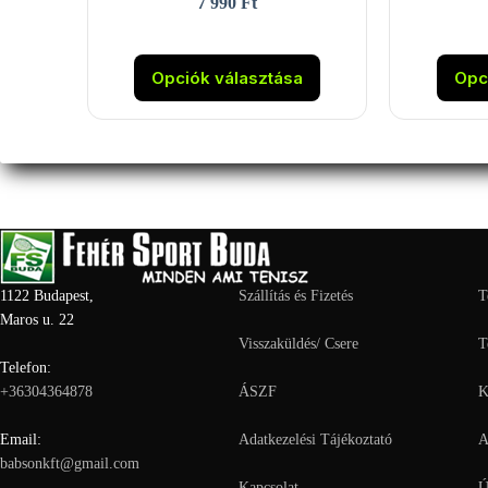
7 990
Ft
Ennek
a
Opciók választása
Opc
terméknek
több
variációja
van.
A
változatok
a
termékoldalon
választhatók
ki
1122 Budapest,
Szállítás és Fizetés
T
Maros u. 22
Visszaküldés/ Csere
T
Telefon:
+36304364878
ÁSZF
K
Email:
Adatkezelési Tájékoztató
A
babsonkft@gmail.com
Kapcsolat
Ú