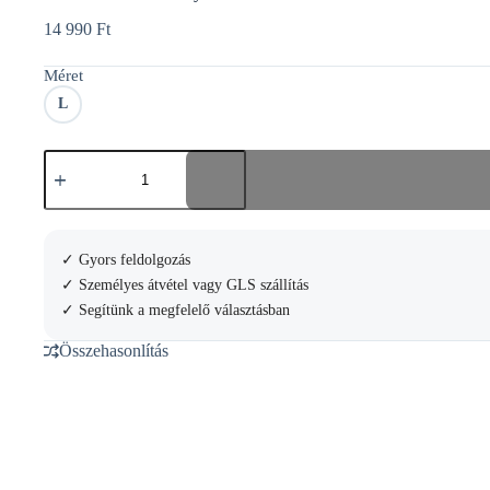
14 990
Ft
Méret
L
Wilson
Team
II
Hoody
mennyiség
✓ Gyors feldolgozás
✓ Személyes átvétel vagy GLS szállítás
✓ Segítünk a megfelelő választásban
Összehasonlítás