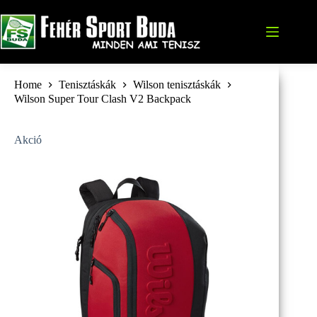
Skip
to
content
Home
Tenisztáskák
Wilson tenisztáskák
Wilson Super Tour Clash V2 Backpack
Akció