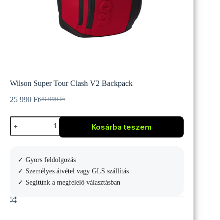
Wilson Super Tour Clash V2 Backpack
25 990
Ft
29 990
Ft
Original
Current
price
price
Wilson
was:
is:
Kosárba teszem
Super
29
25
Tour
990 Ft.
990 Ft.
Clash
V2
✓ Gyors feldolgozás
Backpack
mennyiség
✓ Személyes átvétel vagy GLS szállítás
✓ Segítünk a megfelelő választásban