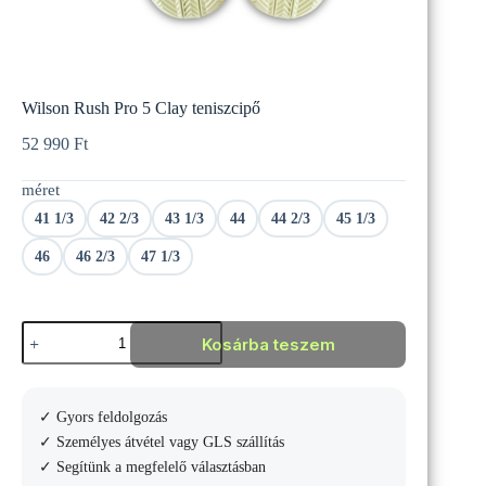
Wilson Rush Pro 5 Clay teniszcipő
52 990
Ft
méret
41 1/3
42 2/3
43 1/3
44
44 2/3
45 1/3
46
46 2/3
47 1/3
Wilson
Kosárba teszem
Rush
Pro
5
Clay
✓ Gyors feldolgozás
teniszcipő
mennyiség
✓ Személyes átvétel vagy GLS szállítás
✓ Segítünk a megfelelő választásban