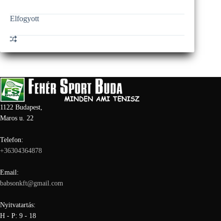
Elfogyott
1122 Budapest,
Maros u. 22
Telefon:
+36304364878
Email:
babsonkft@gmail.com
Nyitvatartás:
H - P: 9 - 18