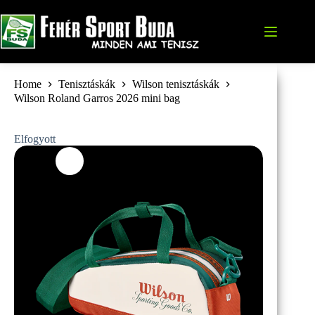
Skip
to
content
Home
Tenisztáskák
Wilson tenisztáskák
Wilson Roland Garros 2026 mini bag
Elfogyott