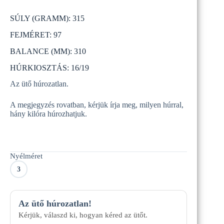
Original
Current
price
price
SÚLY (GRAMM): 315
was:
is:
99
78
FEJMÉRET: 97
990 Ft.
990 Ft.
BALANCE (MM): 310
HÚRKIOSZTÁS: 16/19
Az ütő húrozatlan.
A megjegyzés rovatban, kérjük írja meg, milyen húrral,
hány kilóra húrozhatjuk.
Nyélméret
3
Az ütő húrozatlan!
Kérjük, válaszd ki, hogyan kéred az ütőt.