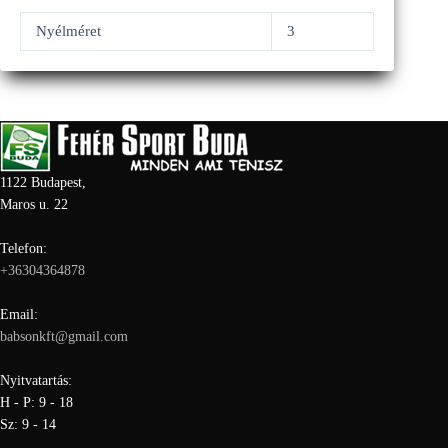
Nyélméret
3
1122 Budapest,
Maros u. 22
Telefon:
+36304364878
Email:
babsonkft@gmail.com
Nyitvatartás:
H - P: 9 - 18
Sz: 9 - 14