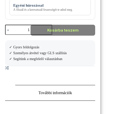
Egyéni húrozással
A főszál és a keresztszál feszességét te adod meg.
Wilson
Kosárba teszem
Pro
Staff
97
V14
✓ Gyors feldolgozás
Teniszütő
mennyiség
✓ Személyes átvétel vagy GLS szállítás
✓ Segítünk a megfelelő választásban
További információk