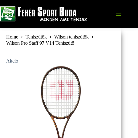
Skip
to
content
Home
Teniszütők
Wilson teniszütők
Wilson Pro Staff 97 V14 Teniszütő
Akció