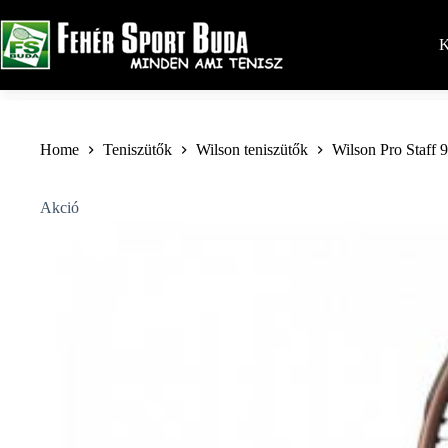
Skip
to
content
K
Home
Teniszütők
Wilson teniszütők
Wilson Pro Staff 
Akció