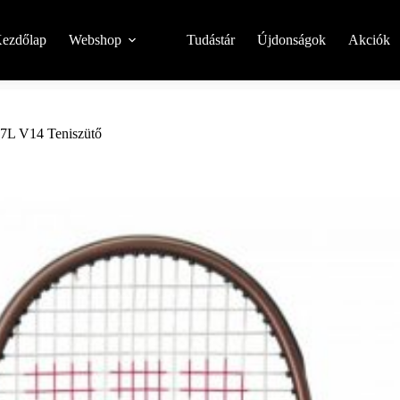
ezdőlap
Webshop
Tudástár
Újdonságok
Akciók
97L V14 Teniszütő