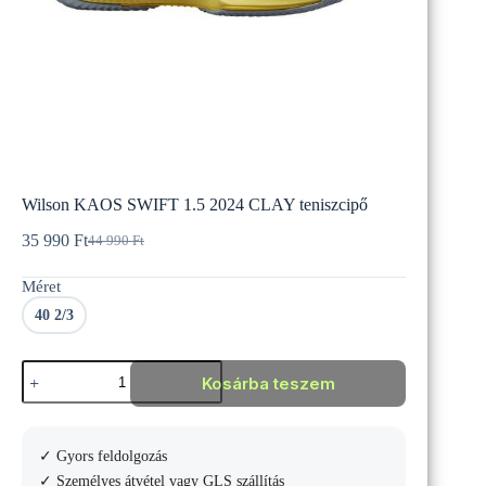
Wilson KAOS SWIFT 1.5 2024 CLAY teniszcipő
35 990
Ft
44 990
Ft
Original
Current
price
price
Méret
was:
is:
44
35
40 2/3
990 Ft.
990 Ft.
Wilson
Kosárba teszem
KAOS
SWIFT
1.5
2024
✓ Gyors feldolgozás
CLAY
teniszcipő
✓ Személyes átvétel vagy GLS szállítás