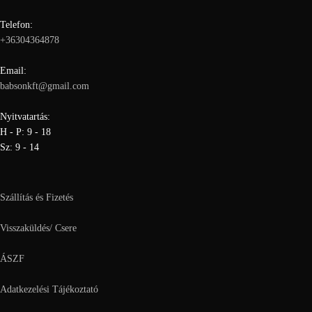
Telefon:
+36304364878
Email:
babsonkft@gmail.com
Nyitvatartás:
H - P: 9 - 18
Sz: 9 - 14
Szállítás és Fizetés
Visszaküldés/ Csere
ÁSZF
Adatkezelési Tájékoztató