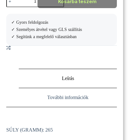
Kosárba teszem
ENVY
SE
teniszütő
mennyiség
✓ Gyors feldolgozás
✓ Személyes átvétel vagy GLS szállítás
✓ Segítünk a megfelelő választásban
Leírás
További információk
SÚLY (GRAMM): 265