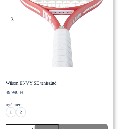
Wilson ENVY SE teniszütő
49 990
Ft
nyélméret
1
2
Wilson