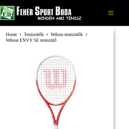
Skip
to
content
Home
Teniszütők
Wilson teniszütők
Wilson ENVY SE teniszütő