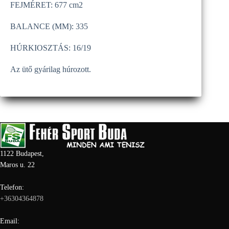
FEJMÉRET: 677 cm2
BALANCE (MM): 335
HÚRKIOSZTÁS: 16/19
Az ütő gyárilag húrozott.
1122 Budapest,
Maros u. 22
Telefon:
+36304364878
Email: