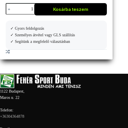
Wilson
Kosárba teszem
Defyer
V1
Small
duffle
✓ Gyors feldolgozás
bag
mennyiség
✓ Személyes átvétel vagy GLS szállítás
✓ Segítünk a megfelelő választásban
1122 Budapest,
Maros u. 22
Telefon:
+36304364878