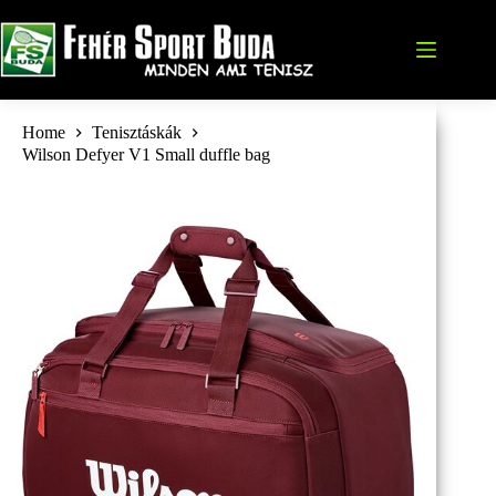
Skip
to
content
Home
Tenisztáskák
Wilson Defyer V1 Small duffle bag