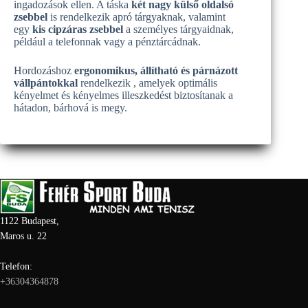
ingadozások ellen. A táska
két nagy külső oldalsó
zsebbel
is rendelkezik apró tárgyaknak, valamint
egy
kis cipzáras zsebbel
a személyes tárgyaidnak,
például a telefonnak vagy a pénztárcádnak.
Hordozáshoz
ergonomikus, állítható és párnázott
vállpántokkal
rendelkezik , amelyek optimális
kényelmet és kényelmes illeszkedést biztosítanak a
hátadon, bárhová is megy.
1122 Budapest,
Maros u. 22
Telefon:
+36304364878