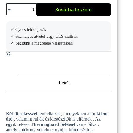
Wilson
Kosárba teszem
Defyer
V1
9R
tenisztáska
✓ Gyors feldolgozás
mennyiség
✓ Személyes átvétel vagy GLS szállítás
✓ Segítünk a megfelelő választásban
Leírás
Két fő rekesszel
rendelkezik , amelyekben akár
kilenc
ütő
, valamint ruhák és kiegészítők is elférnek . Az
egyik rekesz
Thermoguard béléssel
van ellátva ,
amely hatékony védelmet nyújt a hőmérséklet-