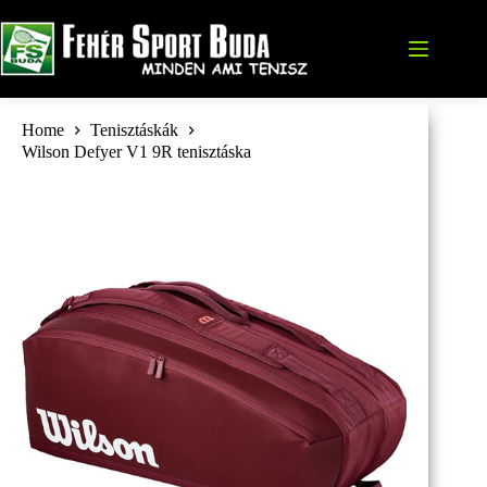
Skip
to
content
Home
Tenisztáskák
Wilson Defyer V1 9R tenisztáska