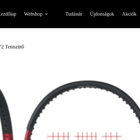
ezdőlap
Webshop
Tudástár
Újdonságok
Akciók
V2 Teniszütő