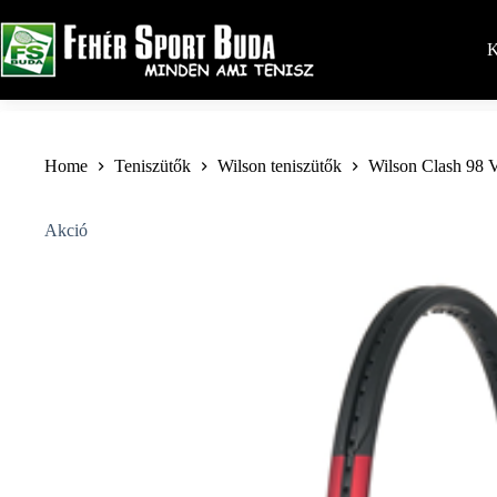
Skip
to
content
K
Home
Teniszütők
Wilson teniszütők
Wilson Clash 98 
Akció