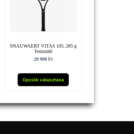
SNAUWAERT VITAS 105, 285 g
Teniszütő
29 990
Ft
Ennek
a
Opciók választása
terméknek
több
variációja
van.
A
változatok
a
termékoldalon
választhatók
ki