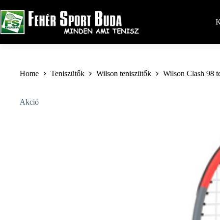
Skip
to
content
K
Home
Teniszütők
Wilson teniszütők
Wilson Clash 98 t
Akció