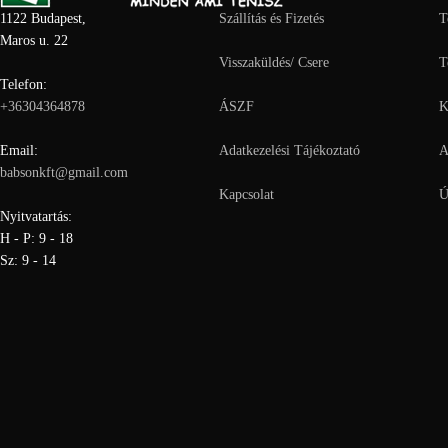
1122 Budapest,
Szállítás és Fizetés
T
Maros u. 22
Visszaküldés/ Csere
T
Telefon:
+36304364878
ÁSZF
K
Email:
Adatkezelési Tájékoztató
A
babsonkft@gmail.com
Kapcsolat
Ú
Nyitvatartás:
H - P: 9 - 18
Sz: 9 - 14