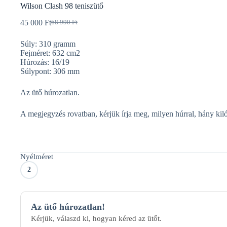
Wilson Clash 98 teniszütő
45 000
Ft
68 990
Ft
Original
Current
price
price
Súly: 310 gramm
was:
is:
Fejméret: 632 cm2
68
45
Húrozás: 16/19
990 Ft.
000 Ft.
Súlypont: 306 mm
Az ütő húrozatlan.
A megjegyzés rovatban, kérjük írja meg, milyen húrral, hány kil
Nyélméret
2
Az ütő húrozatlan!
Kérjük, válaszd ki, hogyan kéred az ütőt.