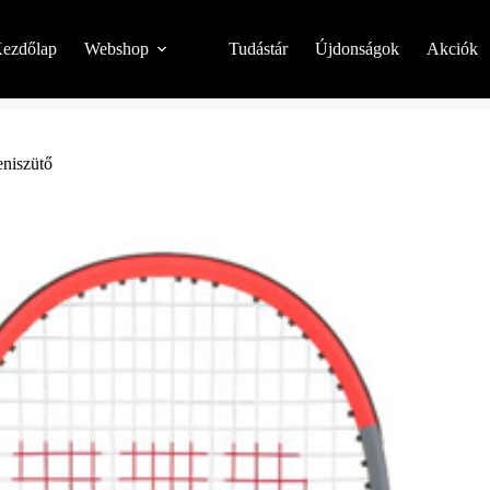
ezdőlap
Webshop
Tudástár
Újdonságok
Akciók
eniszütő