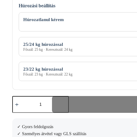
Húrozási beállítás
Húrozási
mód
Húrozatlanul kérem
25/24 kg húrozással
Főszál: 25 kg · Keresztszál: 24 kg
23/22 kg húrozással
Főszál: 23 kg · Keresztszál: 22 kg
Wilson
Clash
98
teniszütő
mennyiség
✓ Gyors feldolgozás
✓ Személyes átvétel vagy GLS szállítás