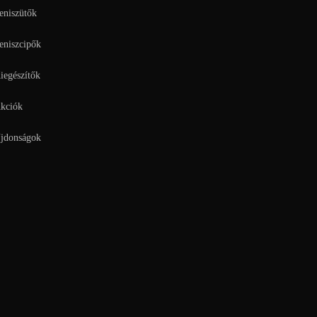
eniszütők
eniszcipők
iegészítők
kciók
jdonságok