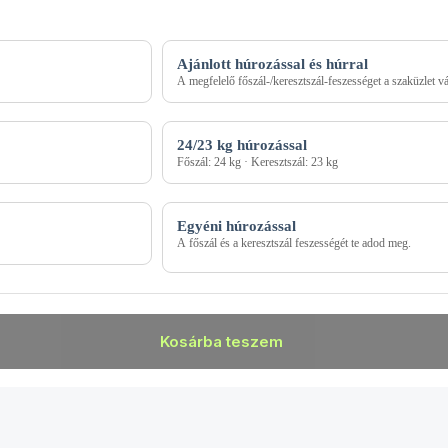
Ajánlott húrozással és húrral
A megfelelő főszál-/keresztszál-feszességet a szaküzlet vál
24/23 kg húrozással
Főszál: 24 kg · Keresztszál: 23 kg
Egyéni húrozással
A főszál és a keresztszál feszességét te adod meg.
Kosárba teszem