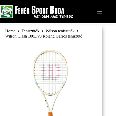
Skip
to
content
Home
Teniszütők
Wilson teniszütők
Wilson Clash 100L v3 Roland Garros teniszütő