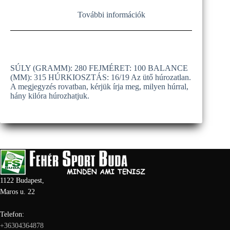
További információk
SÚLY (GRAMM): 280 FEJMÉRET: 100 BALANCE
(MM): 315 HÚRKIOSZTÁS: 16/19 Az ütő húrozatlan.
A megjegyzés rovatban, kérjük írja meg, milyen húrral,
hány kilóra húrozhatjuk.
1122 Budapest,
Maros u. 22
Telefon:
+36304364878