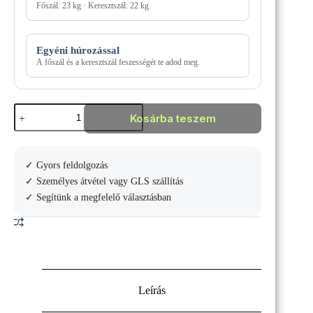
Főszál: 23 kg · Keresztszál: 22 kg
Egyéni húrozással
A főszál és a keresztszál feszességét te adod meg.
Wilson
Kosárba teszem
Clash
100L
v3
Roland
✓ Gyors feldolgozás
Garros
teniszütő
✓ Személyes átvétel vagy GLS szállítás
mennyiség
✓ Segítünk a megfelelő választásban
Leírás