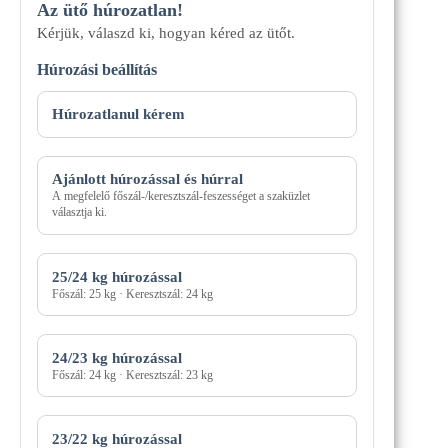
Az ütő húrozatlan!
Kérjük, válaszd ki, hogyan kéred az ütőt.
Húrozási beállítás
Húrozási
mód
Húrozatlanul kérem
Ajánlott húrozással és húrral
A megfelelő főszál-/keresztszál-feszességet a szaküzlet
választja ki.
25/24 kg húrozással
Főszál: 25 kg · Keresztszál: 24 kg
24/23 kg húrozással
Főszál: 24 kg · Keresztszál: 23 kg
23/22 kg húrozással