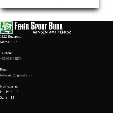
1122 Budapest,
Maros u. 22
Telefon:
+36304364878
Email:
babsonkft@gmail.com
Nyitvatartás:
H - P: 9 - 18
Sz: 9 - 14