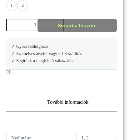
1
2
Wilson
Kosárba teszem
Blade
101
Team
V10
✓ Gyors feldolgozás
Teniszütő
mennyiség
✓ Személyes átvétel vagy GLS szállítás
✓ Segítünk a megfelelő választásban
További információk
Nyélméret
1, 2