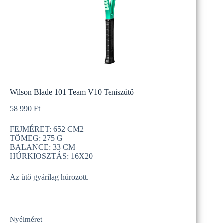
Wilson Blade 101 Team V10 Teniszütő
58 990
Ft
FEJMÉRET: 652 CM2
TÖMEG: 275 G
BALANCE: 33 CM
HÚRKIOSZTÁS: 16X20
Az ütő gyárilag húrozott.
Nyélméret