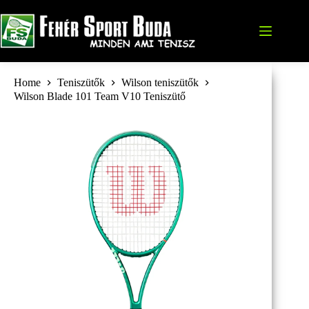
Skip
to
content
Home
Teniszütők
Wilson teniszütők
Wilson Blade 101 Team V10 Teniszütő