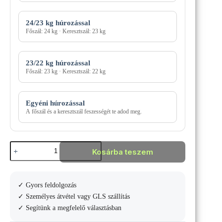
24/23 kg húrozással
Főszál: 24 kg · Keresztszál: 23 kg
23/22 kg húrozással
Főszál: 23 kg · Keresztszál: 22 kg
Egyéni húrozással
A főszál és a keresztszál feszességét te adod meg.
Wilson
Kosárba teszem
Blade
100
L
V10
✓ Gyors feldolgozás
Teniszütő
mennyiség
✓ Személyes átvétel vagy GLS szállítás
✓ Segítünk a megfelelő választásban