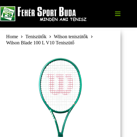
Skip
to
content
Home
Teniszütők
Wilson teniszütők
Wilson Blade 100 L V10 Teniszütő