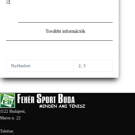
További információk
Nyélméret
2, 3
1122 Budapest,
Maros u. 22
Telefon: