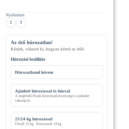
Nyélméret
2
3
Az ütő húrozatlan!
Kérjük, válaszd ki, hogyan kéred az ütőt.
Húrozási beállítás
Húrozási
mód
Húrozatlanul kérem
Ajánlott húrozással és húrral
A megfelelő főszál-/keresztszál-feszességet a szaküzlet
választja ki.
25/24 kg húrozással
Főszál: 25 kg · Keresztszál: 24 kg