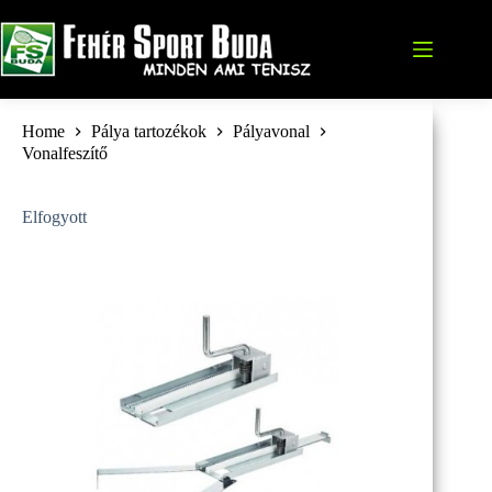
Skip
to
content
Home
Pálya tartozékok
Pályavonal
Vonalfeszítő
Elfogyott