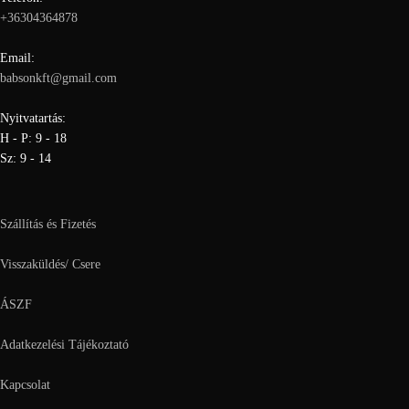
+36304364878
Email:
babsonkft@gmail.com
Nyitvatartás:
H - P: 9 - 18
Sz: 9 - 14
Szállítás és Fizetés
Visszaküldés/ Csere
ÁSZF
Adatkezelési Tájékoztató
Kapcsolat