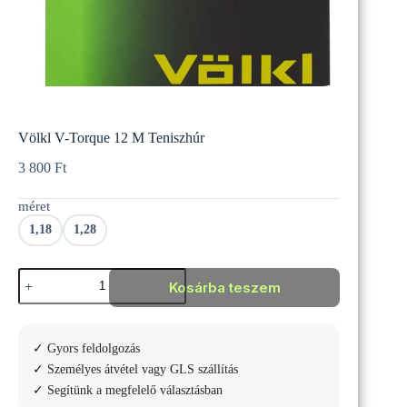
Völkl V-Torque 12 M Teniszhúr
3 800
Ft
méret
1,18
1,28
Völkl
Kosárba teszem
V-
Torque
12
M
✓ Gyors feldolgozás
Teniszhúr
mennyiség
✓ Személyes átvétel vagy GLS szállítás
✓ Segítünk a megfelelő választásban