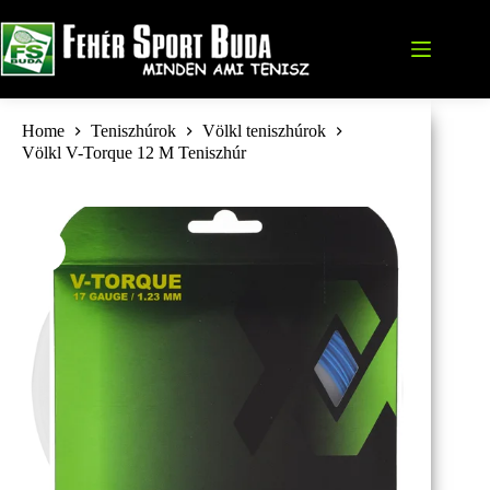
Skip
to
content
Home
Teniszhúrok
Völkl teniszhúrok
Völkl V-Torque 12 M Teniszhúr