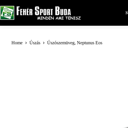
Skip
to
content
K
Home
Úszás
Úszószemüveg, Neptunus Eos