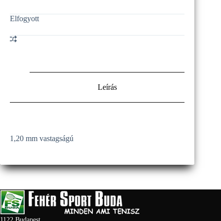
Original
Current
price
price
Elfogyott
was:
is:
4
2
500 Ft.
500 Ft.
Leírás
1,20 mm vastagságú
1122 Budapest,