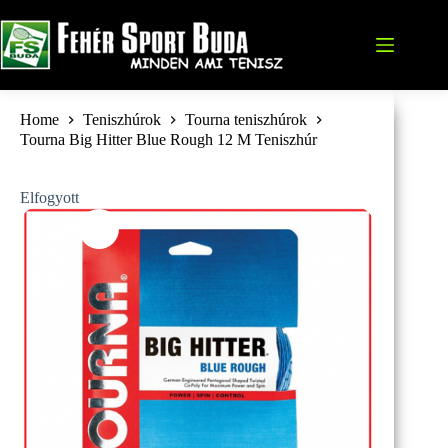
Skip
to
content
Home
Teniszhúrok
Tourna teniszhúrok
Tourna Big Hitter Blue Rough 12 M Teniszhúr
Elfogyott