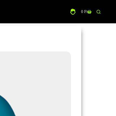
0
Ft
Shopping
cart