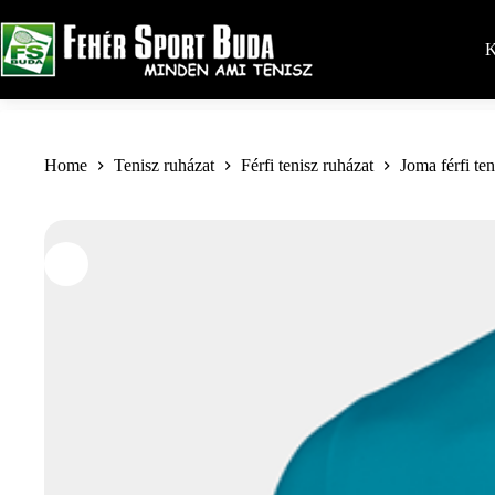
Skip
to
content
K
Home
Tenisz ruházat
Férfi tenisz ruházat
Joma férfi te