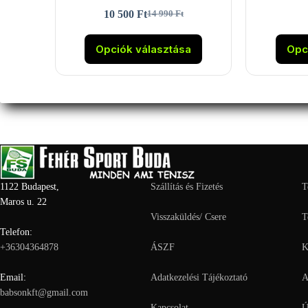
10 500
Ft
14 990
Ft
Original
Current
price
price
Ennek
was:
is:
a
Opciók választása
Opc
14
10
terméknek
990 Ft.
500 Ft.
több
variációja
van.
A
változatok
a
termékoldalon
választhatók
ki
1122 Budapest,
Szállítás és Fizetés
T
Maros u. 22
Visszaküldés/ Csere
T
Telefon:
+36304364878
ÁSZF
K
Email:
Adatkezelési Tájékoztató
A
babsonkft@gmail.com
Kapcsolat
Ú